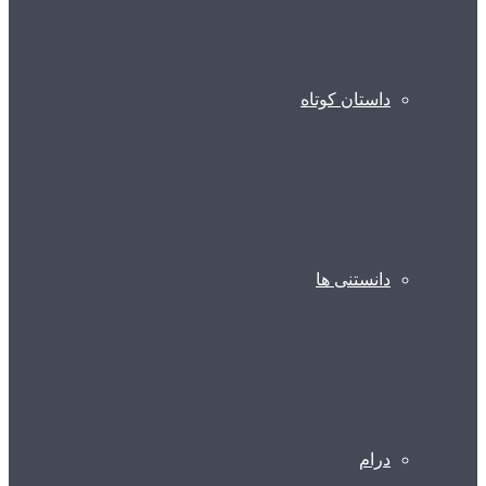
داستان کوتاه
دانستنی ها
درام