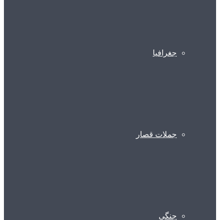
جغرافیا
جملات قصار
جنگی