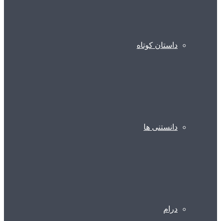
داستان کوتاه
دانستنی ها
درام