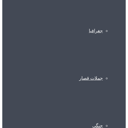
جغرافیا
جملات قصار
جنگی