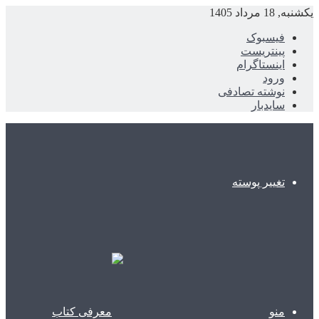
یکشنبه, 18 مرداد 1405
فیسبوک
پینتریست
اینستاگرام
ورود
نوشته تصادفی
سایدبار
تغییر پوسته
منو