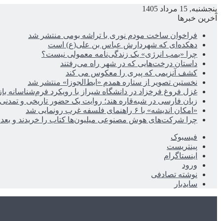
پنجشنبه, 15 مرداد 1405
آخرین خبرها
فراخوان ساخت مودم نوری با تراشه بومی منتشر شد
دهکده‌ای که شهردارش عباس بن علی(ع) است
چرا «بمب انرژی» یک زندگی‌نامه معمولی نیست؟
داستان درخت‌هایی که در شهر راه می‌رفتند
کشف آنزیمی که پیری را معکوس می کند
نخستین تصویر از ستاره همدم «ابط‌الجوزا» منتشر شد
غزل فروغ فرخزاد در دانشگاه شیراز با رویکرد فرم‌شناسانه با
زبان فارسی در شبه‌قاره هند؛ روایت یک حضور تاریخی و تمدنی
«امکان اندیشه» با ۶ راهنمای فلسفه غرب رونمایی شد
چرا شرکت‌های هوش مصنوعی میلیون‌ها کتاب را خریدند و بعد ن
فیسبوک
پینتریست
اینستاگرام
ورود
نوشته تصادفی
سایدبار